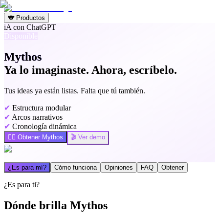
🐨 Productos
iA con ChatGPT
Disponible
Mythos
Ya lo imaginaste. Ahora, escríbelo.
Tus ideas ya están listas. Falta que tú también.
✔
Estructura modular
✔
Arcos narrativos
✔
Cronología dinámica
🧚‍♂️ Obtener Mythos
🎬 Ver demo
¿Es para mí?
Cómo funciona
Opiniones
FAQ
Obtener
¿Es para ti?
Dónde brilla Mythos