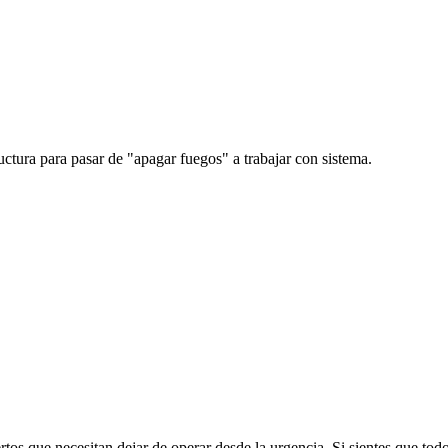
uctura para pasar de "apagar fuegos" a trabajar con sistema.
os que necesitan dejar de operar desde la urgencia. Si sientes que todo 