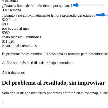
4
personas
¿Cuántas horas de reunión tienen por semana?
3
h / semana
¿Cuánto vale aproximadamente la hora promedio del equipo?
$
20
/ hora
48
H
por equipo al mes
$
960
costo mensual / reuniones
$
11,520
costo anual / reuniones
El problema no es reunirse. El problema es reunirse para descubrir cos
⚠️ Eso son más de 6 días de trabajo acumulado
Asi trabajamos
Del problema al resultado, sin improvisar
Solo con el diagnostico claro podremos definir bien el roadmap, el a
1