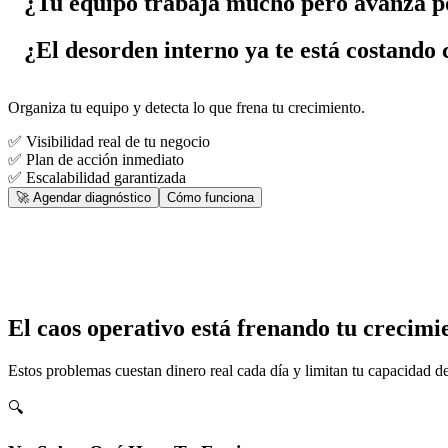
¿Tu equipo trabaja mucho pero avanza p
¿El desorden interno ya te está costando 
Organiza tu equipo y detecta lo que frena tu crecimiento.
✅
Visibilidad real de tu negocio
✅
Plan de acción inmediato
✅
Escalabilidad garantizada
🚀 Agendar diagnóstico
Cómo funciona
El caos operativo está frenando tu crecimi
Estos problemas cuestan dinero real cada día y limitan tu capacidad de
🔍