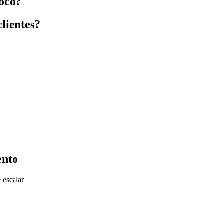
oco?
clientes?
ento
 escalar