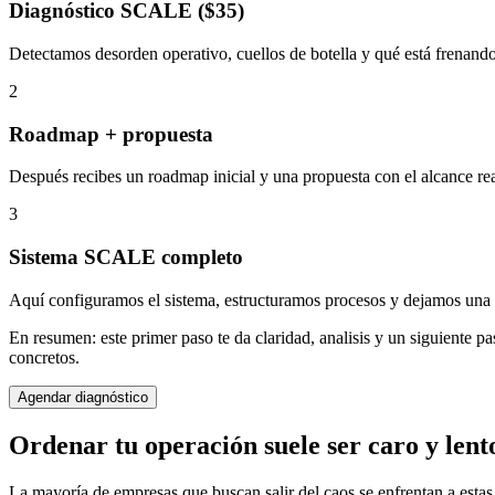
Diagnóstico SCALE ($35)
Detectamos desorden operativo, cuellos de botella y qué está frenando
2
Roadmap + propuesta
Después recibes un roadmap inicial y una propuesta con el alcance rea
3
Sistema SCALE completo
Aquí configuramos el sistema, estructuramos procesos y dejamos una o
En resumen:
este primer paso te da claridad, analisis y un siguiente 
concretos.
Agendar diagnóstico
Ordenar tu operación suele ser caro y lent
La mayoría de empresas que buscan salir del caos se enfrentan a estas 