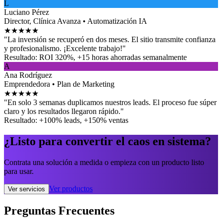
L
Luciano Pérez
Director
, Clínica Avanza
•
Automatización IA
★
★
★
★
★
"La inversión se recuperó en dos meses. El sitio transmite confianza
y profesionalismo. ¡Excelente trabajo!"
Resultado: ROI 320%, +15 horas ahorradas semanalmente
A
Ana Rodríguez
Emprendedora
•
Plan de Marketing
★
★
★
★
★
"En solo 3 semanas duplicamos nuestros leads. El proceso fue súper
claro y los resultados llegaron rápido."
Resultado: +100% leads, +150% ventas
¿Listo para convertir el caos en sistema?
Contrata una solución a medida o empieza con un producto listo
para usar.
Ver productos
Ver servicios
Preguntas Frecuentes