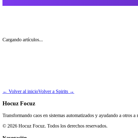
Agenda diagnóstico
Ver productos
Cargando artículos...
Recibe artículos y recursos
sobre productividad, IA y 
Suscribir
Quiero recibir artículos y recursos por email.
Al enviar tus datos aceptas nuestra
política de privacidad
. Puedes dart
←
Volver al inicio
Volver a Spirits
→
Hocuz Focuz
Transformando caos en sistemas automatizados y ayudando a otros a r
© 2026 Hocuz Focuz. Todos los derechos reservados.
Navegación