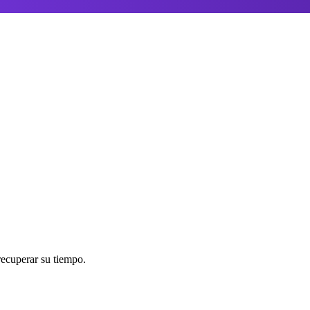
optimización — gratis y sin ruido.
me
e de baja cuando quieras.
ecuperar su tiempo.